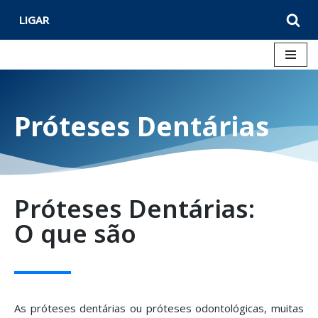
LIGAR
Avançar
para
o
conteúdo
Próteses Dentárias
Próteses Dentárias:
O que são
As próteses dentárias ou próteses odontológicas, muitas